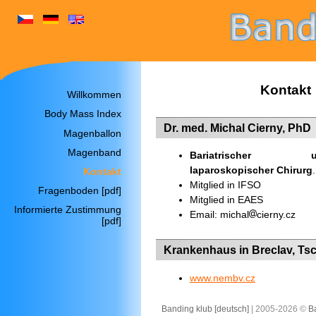
Kontakt
Willkommen
Body Mass Index
Dr. med. Michal Cierny, PhD
Magenballon
Magenband
Bariatrischer u
laparoskopischer Chirurg
.
Kontakt
Mitglied in IFSO
Fragenboden [pdf]
Mitglied in EAES
Informierte Zustimmung
Email: michal
cierny.cz
[pdf]
Krankenhaus in Breclav, Ts
www.nembv.cz
Banding klub [deutsch]
| 2005-2026 ©
Ba